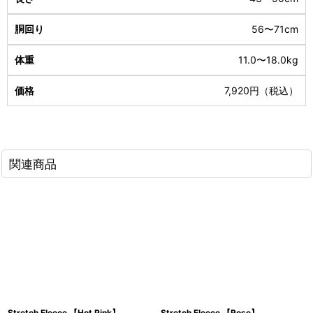
56〜71cm
11.0〜18.0kg
7,920円（税込）
関連商品
Stretch Fleece 【Hot Pink】
Stretch Fleece 【Rose】