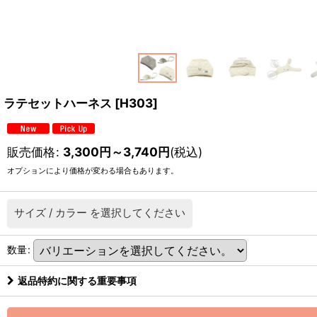
ラテセットハーネス
[
H303
]
販売価格
:
3,300
円
～3,740
円
(税込)
オプションにより価格が変わる場合もあります。
サイズ
/
カラー
を選択してください
数量
:
返品特約に関する重要事項