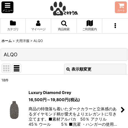
メニュー
カート
カテゴリ
マイページ
商品検索
ご利用案内
ホーム
>
犬用洋服
>
ALQO
ALQO
表示順変更
閉じる
18
件
表示数
:
Luxury Diamond Grey
16,500
円
～19,800
円
(税込)
並び順
:
商品の特徴落ち着いたダークカラーと立体感のあ
るダイヤモンド柄が愛犬をよりエレガントに引き
絞り込む
立てます。■素材アルパカ 50％ アクリル
45％ ウール 5％ ■洗濯 ・ハンガーの使用…