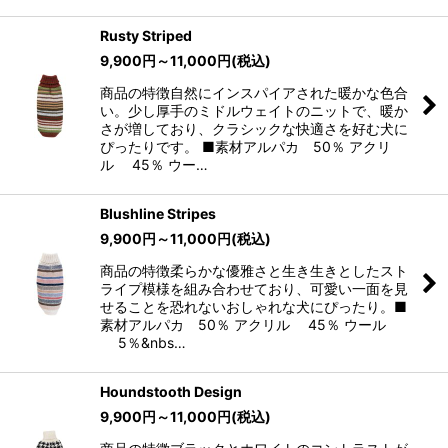
Rusty Striped
9,900
円
～11,000
円
(税込)
商品の特徴自然にインスパイアされた暖かな色合
い。少し厚手のミドルウェイトのニットで、暖か
さが増しており、クラシックな快適さを好む犬に
ぴったりです。 ■素材アルパカ 50％ アクリ
ル 45％ ウー…
Blushline Stripes
9,900
円
～11,000
円
(税込)
商品の特徴柔らかな優雅さと生き生きとしたスト
ライプ模様を組み合わせており、可愛い一面を見
せることを恐れないおしゃれな犬にぴったり。■
素材アルパカ 50％ アクリル 45％ ウール
5％&nbs…
Houndstooth Design
9,900
円
～11,000
円
(税込)