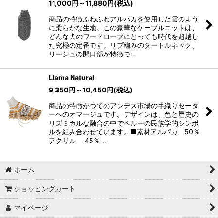
11,000
円
～11,880
円
(税込)
商品の特徴ふわふわアルパカを使用した雲のよう
に柔らかな生地。この豪華なケーブルニットは、
どんな犬のワードローブにとっても時代を超越し
た究極の定番です。リブ編みのタートルネック、
リーシュの開口部が特徴で…
Llama Natural
9,350
円
～10,450
円
(税込)
商品の特徴かつてのアンデス市場の手織りセータ
ーへのオマージュです。デザインは、色と歴史の
リズミカルな融合の中でペルーの民族学的シンボ
ルを組み合わせています。■素材アルパカ 50％
アクリル 45％ …
ホーム
ショッピングカート
マイページ