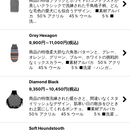
商品の特徴ブラックとホワイトのコントラストが
美しいクラシックで洗練された千鳥格子柄、どん
な毛色の愛犬にも似合うデザイン。 ■素材アルパ
カ 50％ アクリル 45％ ウール 5％ ■
洗…
Grey Hexagon
9,900
円
～11,000
円
(税込)
商品の特徴柔大胆な六角形パターンと、グレー、
オレンジ、グリーン、ブルー、ホワイトの挑戦的
なミックスカラー。■素材アルパカ 50％ アクリ
ル 45％ ウール 5％ ■洗濯 ・ハンガ…
Diamond Black
9,350
円
～10,450
円
(税込)
商品の特徴洗練された暖かさと、間違いなくスタ
イリッシュなデザイン。肌寒い日の散歩をひとき
わ上質にしてくれるポンチョ。 ■素材アルパカ
50％ アクリル 45％ ウール 5％ ■洗濯 …
Soft Houndstooth